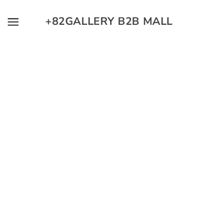
SKIP TO MAIN CONTENT
+82GALLERY B2B MALL
+82FACTORY 에 신규 장비가 도착하였
어요~